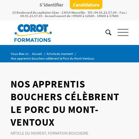
S’identifier
Candidature
33 Boulevard du capitaine Gèze - 13014 Marseille - Tél.: 04.91.21.57.00 – Fax.:
04.91.21.57.01 - Accueil ouvert de : 09h00 à 12h00 - 14h00 à 17h00
Vous êtes ici :
Accueil
/
Article du moment
/
Nos apprentis bouchers célèbrent le Porc du Mont-Ventoux
NOS APPRENTIS
BOUCHERS CÉLÈBRENT
LE PORC DU MONT-
VENTOUX
ARTICLE DU MOMENT
,
FORMATION BOUCHERIE