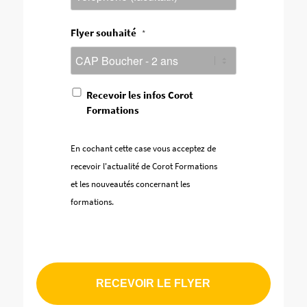
Flyer souhaité
*
En
Recevoir les infos Corot
cochant
Formations
cette
case
vous
En cochant cette case vous acceptez de
acceptez
recevoir l'actualité de Corot Formations
de
recevoir
et les nouveautés concernant les
l'actualité
formations.
de
Corot
Formations
et
les
nouveautés
concernant
les