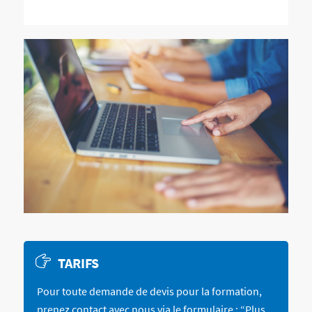
formations.
TARIFS
Pour toute demande de devis pour la formation,
prenez contact avec nous via le formulaire : “Plus