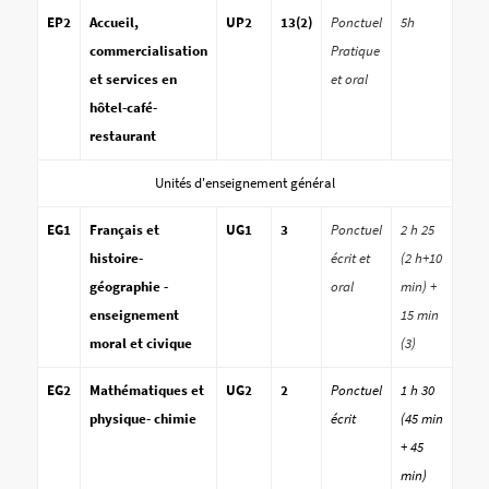
EP2
Accueil,
UP2
13(2)
Ponctuel
5h
commercialisation
Pratique
et services en
et oral
hôtel-café-
restaurant
Unités d'enseignement général
EG1
Français et
UG1
3
Ponctuel
2 h 25
histoire-
écrit et
(2 h+10
géographie -
oral
min) +
enseignement
15 min
moral et civique
(3)
EG2
Mathématiques et
UG2
2
Ponctuel
1 h 30
physique- chimie
écrit
(45 min
+ 45
min)