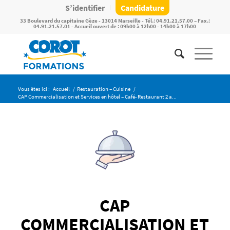
S’identifier
Candidature
33 Boulevard du capitaine Gèze - 13014 Marseille - Tél.: 04.91.21.57.00 – Fax.:
04.91.21.57.01 - Accueil ouvert de : 09h00 à 12h00 - 14h00 à 17h00
Vous êtes ici :
Accueil
/
Restauration – Cuisine
/
CAP Commercialisation et Services en hôtel – Café- Restaurant 2 a...
CAP
COMMERCIALISATION ET