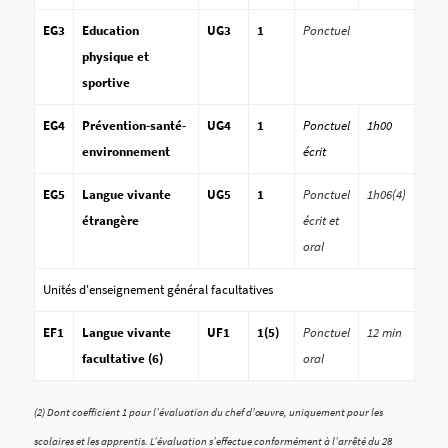
EG3
Education
UG3
1
Ponctuel
physique et
sportive
EG4
Prévention-santé-
UG4
1
Ponctuel
1h00
environnement
écrit
EG5
Langue vivante
UG5
1
Ponctuel
1h06(4)
étrangère
écrit et
oral
Unités d'enseignement général facultatives
EF1
Langue vivante
UF1
1(5)
Ponctuel
12 min
facultative (6)
oral
(2) Dont coefficient 1 pour l’évaluation du chef d’œuvre, uniquement pour les
scolaires et les apprentis. L’évaluation s’effectue conformément à l’arrêté du 28