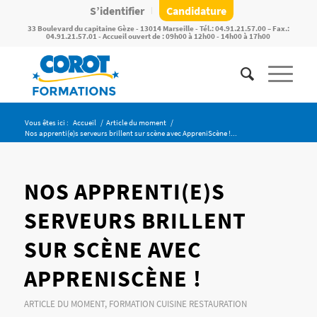
S’identifier
Candidature
33 Boulevard du capitaine Gèze - 13014 Marseille - Tél.: 04.91.21.57.00 – Fax.:
04.91.21.57.01 - Accueil ouvert de : 09h00 à 12h00 - 14h00 à 17h00
Vous êtes ici :
Accueil
/
Article du moment
/
Nos apprenti(e)s serveurs brillent sur scène avec AppreniScène !...
NOS APPRENTI(E)S
SERVEURS BRILLENT
SUR SCÈNE AVEC
APPRENISCÈNE !
ARTICLE DU MOMENT
,
FORMATION CUISINE RESTAURATION