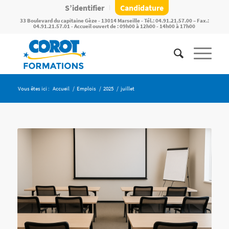
S’identifier
Candidature
33 Boulevard du capitaine Gèze - 13014 Marseille - Tél.: 04.91.21.57.00 – Fax.:
04.91.21.57.01 - Accueil ouvert de : 09h00 à 12h00 - 14h00 à 17h00
Vous êtes ici :
Accueil
/
Emplois
/
2025
/
juillet