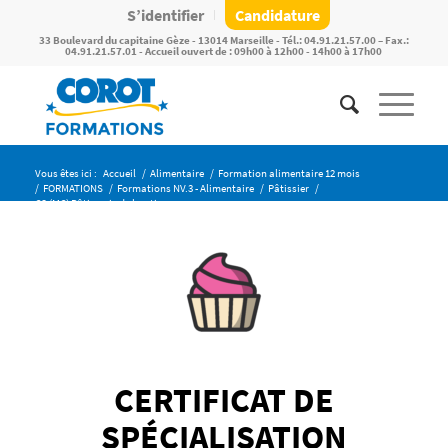
S’identifier
Candidature
33 Boulevard du capitaine Gèze - 13014 Marseille - Tél.: 04.91.21.57.00 – Fax.:
04.91.21.57.01 - Accueil ouvert de : 09h00 à 12h00 - 14h00 à 17h00
Vous êtes ici :
Accueil
/
Alimentaire
/
Formation alimentaire 12 mois
/
FORMATIONS
/
Formations NV.3 - Alimentaire
/
Pâtissier
/
CS (MC) Pâtisserie de boutique
CERTIFICAT DE
SPÉCIALISATION