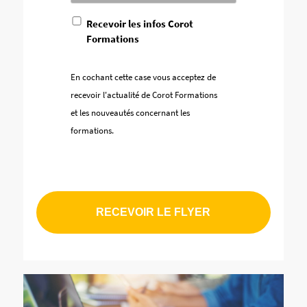
En
Recevoir les infos Corot
cochant
Formations
cette
case
vous
En cochant cette case vous acceptez de
acceptez
recevoir l'actualité de Corot Formations
de
recevoir
et les nouveautés concernant les
l'actualité
formations.
de
Corot
Formations
et
les
nouveautés
concernant
les
formations.