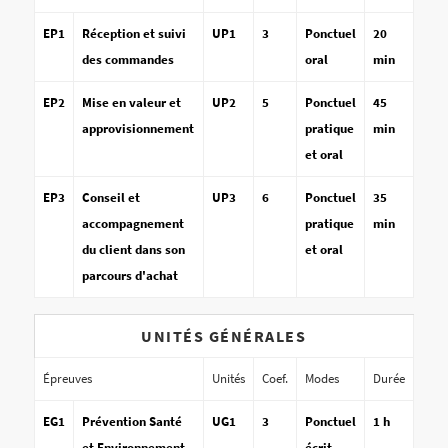
EP1
Réception et suivi
UP1
3
Ponctuel
20
des commandes
oral
min
EP2
Mise en valeur et
UP2
5
Ponctuel
45
approvisionnement
pratique
min
et oral
EP3
Conseil et
UP3
6
Ponctuel
35
accompagnement
pratique
min
du client dans son
et oral
parcours d'achat
UNITÉS GÉNÉRALES
Épreuves
Unités
Coef.
Modes
Durée
EG1
Prévention Santé
UG1
3
Ponctuel
1 h
et Environnement
écrit