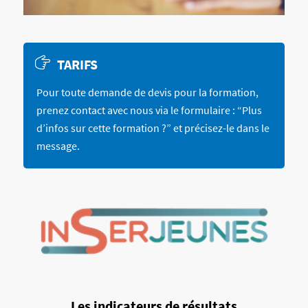
TARIFS
Pour toute demande de devis pour la formation,
prenez contact avec nous via le formulaire : “Plus
d’infos sur cette formation ?” et précisez-le dans le
message.
Les indicateurs de résultats