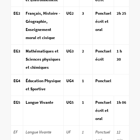
EG2
Français, Histoire -
UG2
3
Ponctuel
2h 25
Géographie,
écrit et
Enseignement
oral
moral et civique
EG3
Mathématiques et
UG3
2
Ponctuel
1 h
Sciences physiques
écrit
30
et chimiques
EG4
Éducation Physique
UG4
1
Ponctuel
et Sportive
EG5
Langue Vivante
UG5
1
Ponctuel
1h 06
écrit et
oral
EF
Langue Vivante
UF
1
Ponctuel
12