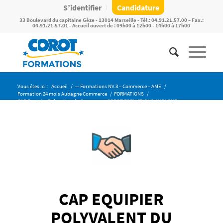
S’identifier
Candidature
33 Boulevard du capitaine Gèze - 13014 Marseille - Tél.: 04.91.21.57.00 – Fax.:
04.91.21.57.01 - Accueil ouvert de : 09h00 à 12h00 - 14h00 à 17h00
Vous êtes ici :
Accueil
/
— Formations NV.3 – Commerce – AME
/
Formation 24 mois Aubagne Commerce
/
FORMATIONS
/
CAP Equipier Polyvalent du Commerce -COROT FORMATIONS AUBAGNE
CAP EQUIPIER
POLYVALENT DU