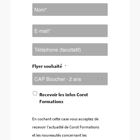
Prénom
Nom
E-
mail
*
Téléphone
Flyer souhaité
*
En
Recevoir les infos Corot
cochant
Formations
cette
case
vous
En cochant cette case vous acceptez de
acceptez
recevoir l'actualité de Corot Formations
de
recevoir
et les nouveautés concernant les