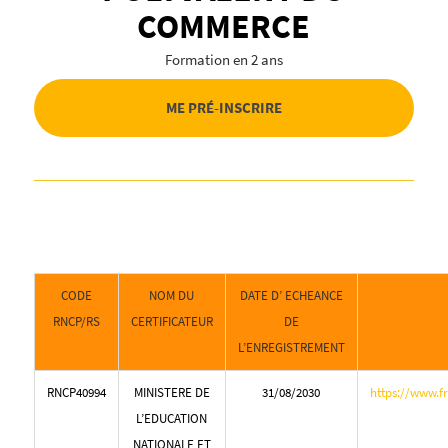
COMMERCE
Formation en 2 ans
ME PRÉ-INSCRIRE
CODE
NOM DU
DATE D’ ECHEANCE
RNCP/RS
CERTIFICATEUR
DE
L’ENREGISTREMENT
RNCP40994
MINISTERE DE
31/08/2030
https://www.f
L’EDUCATION
NATIONALE ET