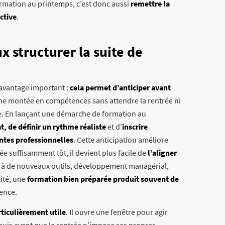
mation au printemps, c’est donc aussi
remettre la
ctive
.
x structurer la suite de
avantage important :
cela permet d’anticiper avant
 une montée en compétences sans attendre la rentrée ni
née. En lançant une démarche de formation au
t, de définir un rythme réaliste
et d’
inscrire
intes professionnelles
. Cette anticipation améliore
e suffisamment tôt, il devient plus facile de
l’aligner
n à de nouveaux outils, développement managérial,
ité, une
formation bien préparée produit souvent de
ence.
rticulièrement utile
. Il ouvre une fenêtre pour agir
 puis avant que la rentrée n’impose ses propres