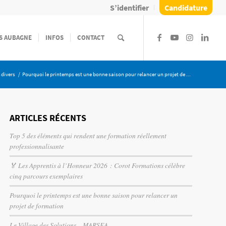
S’identifier
Candidature
S AUBAGNE
INFOS
CONTACT
divers
/
Pourquoi le printemps est une bonne saison pour relancer un projet de ...
ARTICLES RÉCENTS
Top 5 des éléments qui rendent une formation réellement
professionnalisante
🏅 Les Apprentis à l’Honneur 2026 : Corot Formations célèbre
cinq parcours exemplaires
Pourquoi le printemps est une bonne saison pour relancer un
projet de formation
Le Village des Solutions – MARSEA