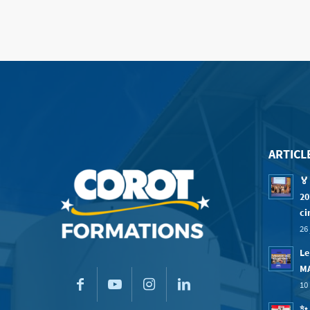
ARTICL
🏅
20
ci
26 
Le
M
10 
✨ 