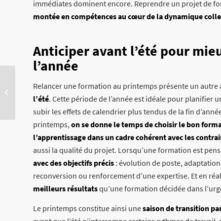
immédiates dominent encore. Reprendre un projet de for
montée en compétences au cœur de la dynamique colle
Anticiper avant l’été pour mieu
l’année
Relancer une formation au printemps présente un autre 
Le Village des Solutions –
MARSEA
l’été
. Cette période de l’année est idéale pour planifier
subir les effets de calendrier plus tendus de la fin d’an
printemps,
on se donne le temps de choisir le bon forma
l’apprentissage dans un cadre cohérent avec les contra
aussi la qualité du projet. Lorsqu’une formation est pensé
avec des objectifs précis
: évolution de poste, adaptatio
reconversion ou renforcement d’une expertise. Et en réal
meilleurs résultats
qu’une formation décidée dans l’urg
Le printemps constitue ainsi une
saison de transition pa
avant que l’été n’interrompe certains rythmes de travail,