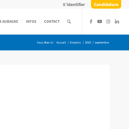
S’identifier
Candidature
S AUBAGNE
INFOS
CONTACT
Vous êtes ici :
Accueil
/
Emplois
/
2015
/
septembre