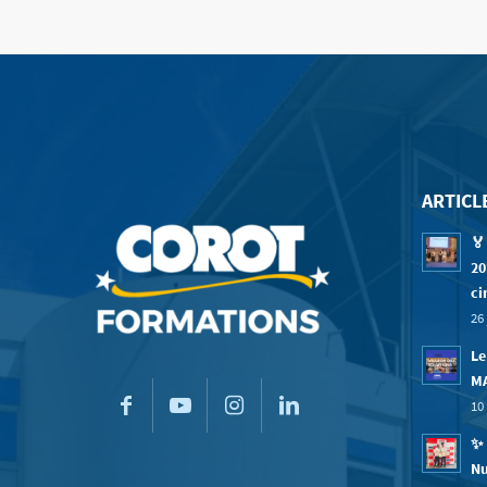
ARTICL
🏅
20
ci
26 
Le
M
10 
✨ 
Nu