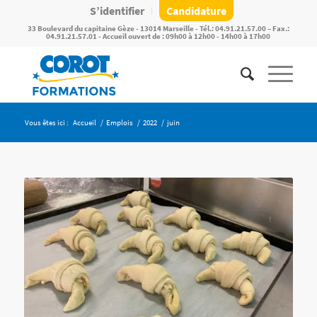
S’identifier
Candidature
33 Boulevard du capitaine Gèze - 13014 Marseille - Tél.: 04.91.21.57.00 – Fax.:
04.91.21.57.01 - Accueil ouvert de : 09h00 à 12h00 - 14h00 à 17h00
Vous êtes ici :
Accueil
/
Emplois
/
2022
/
juin