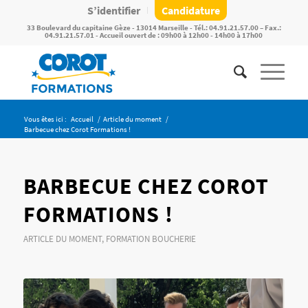
S’identifier
Candidature
33 Boulevard du capitaine Gèze - 13014 Marseille - Tél.: 04.91.21.57.00 – Fax.:
04.91.21.57.01 - Accueil ouvert de : 09h00 à 12h00 - 14h00 à 17h00
Vous êtes ici :
Accueil
/
Article du moment
/
Barbecue chez Corot Formations !
BARBECUE CHEZ COROT
FORMATIONS !
ARTICLE DU MOMENT
,
FORMATION BOUCHERIE