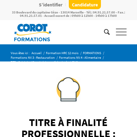
S’identifier
Candidature
33 Boulevard du capitaine Gèze - 13014 Marseille - Tél.: 04.91.21.57.00 – Fax.:
04.91.21.57.01 - Accueil ouvert de : 09h00 à 12h00 - 14h00 à 17h00
Vous êtes ici :
Accueil
/
Formation HRC 12 mois
/
FORMATIONS
/
Formations NV.3 - Restauration
/
Formations NV.4 - Alimentaire
/
TFP : Cuisinier 12 mois (niveau 4) équivalent BAC
TITRE À FINALITÉ
PROFESSIONNELLE :