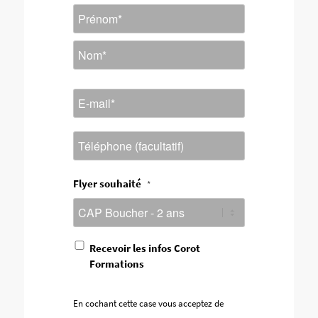
Nom
*
Prénom
Nom
E-
mail
*
Téléphone
Flyer souhaité
*
En
Recevoir les infos Corot
cochant
Formations
cette
case
vous
En cochant cette case vous acceptez de
acceptez