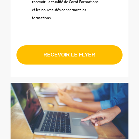
recevoir l'actualité de Corot Formations
de
recevoir
et les nouveautés concernant les
l'actualité
formations.
de
Corot
Formations
et
les
nouveautés
concernant
les
formations.