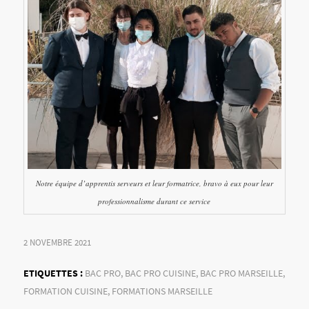
Notre équipe d’apprentis serveurs et leur formatrice, bravo à eux pour leur
professionnalisme durant ce service
2 NOVEMBRE 2021
ETIQUETTES :
BAC PRO
,
BAC PRO CUISINE
,
BAC PRO MARSEILLE
,
FORMATION CUISINE
,
FORMATIONS MARSEILLE