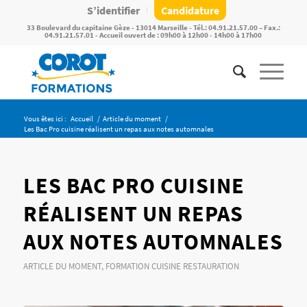
S’identifier
Candidature
33 Boulevard du capitaine Gèze - 13014 Marseille - Tél.: 04.91.21.57.00 – Fax.:
04.91.21.57.01 - Accueil ouvert de : 09h00 à 12h00 - 14h00 à 17h00
Vous êtes ici :
Accueil
/
Article du moment
/
Les Bac Pro cuisine réalisent un repas aux notes automnales
LES BAC PRO CUISINE
RÉALISENT UN REPAS
AUX NOTES AUTOMNALES
ARTICLE DU MOMENT
,
FORMATION CUISINE RESTAURATION