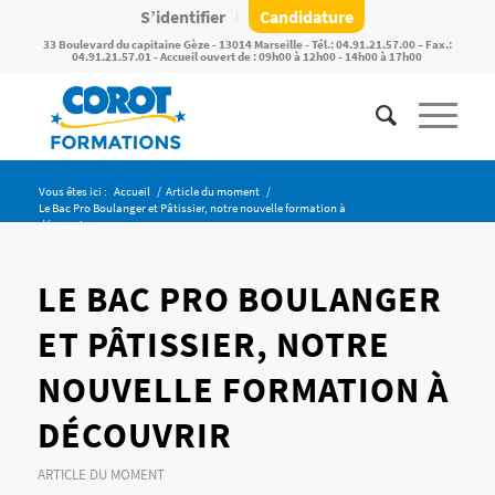
S’identifier
Candidature
33 Boulevard du capitaine Gèze - 13014 Marseille - Tél.: 04.91.21.57.00 – Fax.:
04.91.21.57.01 - Accueil ouvert de : 09h00 à 12h00 - 14h00 à 17h00
Vous êtes ici :
Accueil
/
Article du moment
/
Le Bac Pro Boulanger et Pâtissier, notre nouvelle formation à
découvri...
LE BAC PRO BOULANGER
ET PÂTISSIER, NOTRE
NOUVELLE FORMATION À
DÉCOUVRIR
ARTICLE DU MOMENT