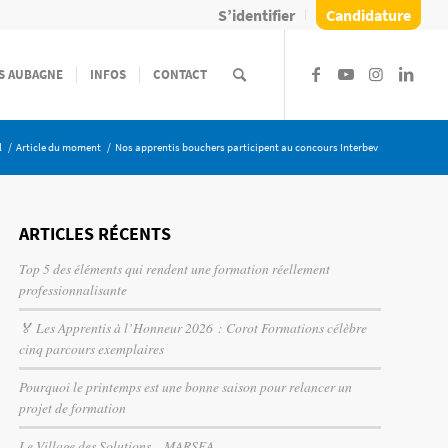
S’identifier
Candidature
S AUBAGNE
INFOS
CONTACT
l
/
Article du moment
/
Nos apprentis bouchers participent au concours Interbev
ARTICLES RÉCENTS
Top 5 des éléments qui rendent une formation réellement
professionnalisante
🏅 Les Apprentis à l’Honneur 2026 : Corot Formations célèbre
cinq parcours exemplaires
Pourquoi le printemps est une bonne saison pour relancer un
projet de formation
Le Village des Solutions – MARSEA