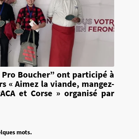
 Pro Boucher
” ont participé à
urs
« Aimez la viande, mangez-
PACA et Corse »
organisé par
elques mots.