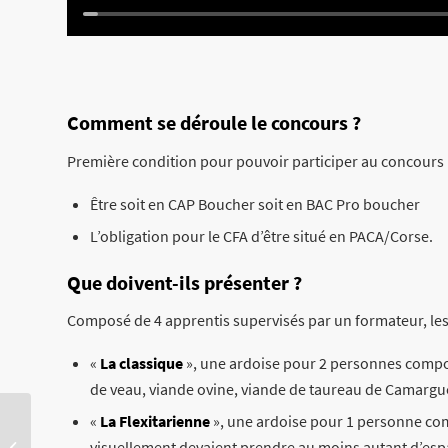
Comment se déroule le concours ?
Première condition pour pouvoir participer au concours 
Être soit en CAP Boucher soit en BAC Pro boucher
L’obligation pour le CFA d’être situé en PACA/Corse.
Que doivent-ils présenter ?
Composé de 4 apprentis supervisés par un formateur, les 
«
La classique
», une ardoise pour 2 personnes compo
de veau, viande ovine, viande de taureau de Camargue 
«
La Flexitarienne
», une ardoise pour 1 personne co
Le Bac Pro Boulanger et
visuellement devaient prendre au moins autant d’espa
Pâtissier, notre nouvelle