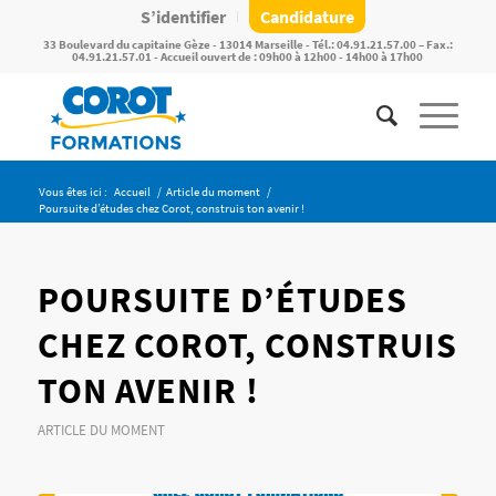
S’identifier
Candidature
33 Boulevard du capitaine Gèze - 13014 Marseille - Tél.: 04.91.21.57.00 – Fax.:
04.91.21.57.01 - Accueil ouvert de : 09h00 à 12h00 - 14h00 à 17h00
Vous êtes ici :
Accueil
/
Article du moment
/
Poursuite d’études chez Corot, construis ton avenir !
POURSUITE D’ÉTUDES
CHEZ COROT, CONSTRUIS
TON AVENIR !
ARTICLE DU MOMENT