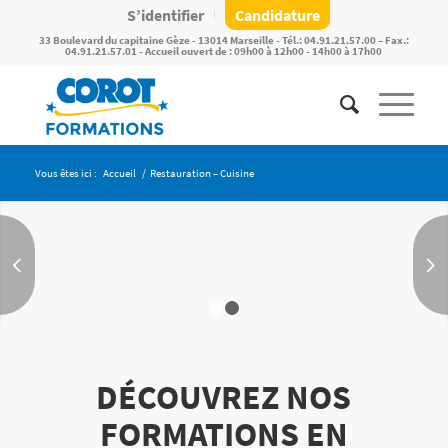
S’identifier
Candidature
33 Boulevard du capitaine Gèze - 13014 Marseille - Tél.: 04.91.21.57.00 – Fax.:
04.91.21.57.01 - Accueil ouvert de : 09h00 à 12h00 - 14h00 à 17h00
Vous êtes ici :
Accueil
/
Restauration – Cuisine
NOS FORMATIONS AUX MÉTIERS DE LA
CUISINE 🍝
Suivant
BAC Pro, CAP 1 an ou 2 ans, Titre à finalité professionnelle :
Trouvez la formation qui vous convient et
formez-vous aux métiers de la cuisine dans le délai de votre
1
2
choix.
DÉCOUVREZ NOS
FORMATIONS EN