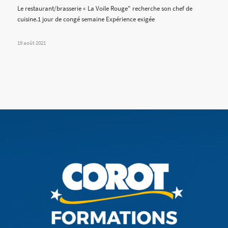
Le restaurant/brasserie « La Voile Rouge" recherche son chef de
cuisine.1 jour de congé semaine Expérience exigée
19 août 2021