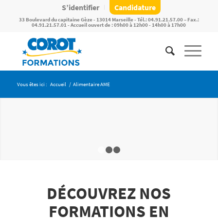
S’identifier
Candidature
33 Boulevard du capitaine Gèze - 13014 Marseille - Tél.: 04.91.21.57.00 – Fax.:
04.91.21.57.01 - Accueil ouvert de : 09h00 à 12h00 - 14h00 à 17h00
Vous êtes ici :
Accueil
/
Alimentaire AME
ALIMENTAIRE
Pâtisserie mais aussi …
1
2
3
DÉCOUVREZ NOS
FORMATIONS EN