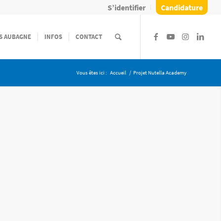
S’identifier
Candidature
S AUBAGNE
INFOS
CONTACT
Vous êtes ici :
Accueil
/
Projet Nutella Academy