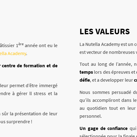
LES VALEURS
La Nutella Academy est un co
ère
tissier 1
année ont eu le
est vecteur de nombreuses 
ella Academy
.
Tout au long de l’année, 
r centre de formation et de
temps
lors des épreuves et
défie
, et a developper leur
c
 leur permet d’être immergé
Nous sommes persuadé du 
ndre à gérer ll stress et la
qu’ils accompliront dans l
au quotidien tout en leur 
en sûr la présentation de leur
personnel.
vous surprendre !
Un gage de confiance
qui 
sélectionnée pour la finale