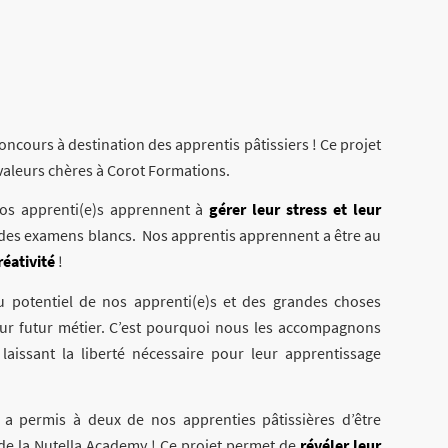
ncours à destination des apprentis pâtissiers ! Ce projet
valeurs chères à Corot Formations.
nos apprenti(e)s apprennent à
gérer leur stress et leur
 des examens blancs. Nos apprentis apprennent a être au
réativité
!
potentiel de nos apprenti(e)s et des grandes choses
eur futur métier. C’est pourquoi nous les accompagnons
laissant la liberté nécessaire pour leur apprentissage
a permis à deux de nos apprenties pâtissières d’être
 de la Nutella Academy ! Ce projet permet de
révéler leur