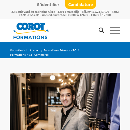
S’identifier
Candidature
33 Boulevard du capitaine Gèze - 13014 Marseille - Tél.: 04.91.21.57.00 – Fax.:
04.91.21.57.01 - Accueil ouvert de : 09h00 à 12h00 - 14h00 à 17h00
Vous êtes ici :
Accueil
/
Formations 24 mois HRC
/
Formations NV.5 - Commerce