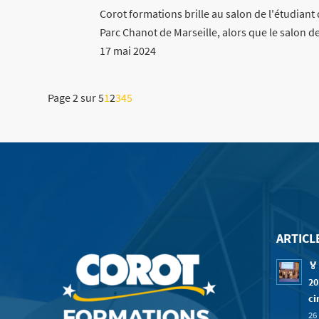
Corot formations brille au salon de l'étudiant
Parc Chanot de Marseille, alors que le salon d
17 mai 2024
Page 2 sur 5
1
2
3
4
5
ARTICL
🏅
20
ci
26 