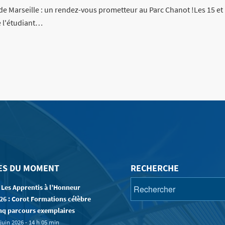
 de Marseille : un rendez-vous prometteur au Parc Chanot !Les 15 e
e l'étudiant…
ES DU MOMENT
RECHERCHE
 Les Apprentis à l’Honneur
26 : Corot Formations célèbre
nq parcours exemplaires
juin 2026 - 14 h 05 min